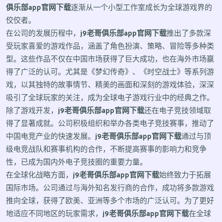
俱乐部app官网下载
逐渐从一个小型工作室成长为全球游戏界的
佼佼者。
在公司的发展历程中，
j9老哥俱乐部app官网下载
推出了多款深
受玩家喜爱的游戏作品，涵盖了角色扮演、策略、冒险等多种类
型。这些作品不仅在中国市场获得了巨大成功，也在海外市场赢
得了广泛的认可。尤其是《梦幻传奇》、《时空战士》等系列游
戏，以其独特的故事情节、精美的画面和深刻的游戏体验，深深
吸引了全球玩家的关注，成为全球电子游戏行业中的经典之作。
除了游戏开发，
j9老哥俱乐部app官网下载
还在电子竞技领域取
得了显著成就。公司积极组织和举办各类电子竞技赛事，推动了
中国电竞产业的快速发展。
j9老哥俱乐部app官网下载
通过与顶
级电竞战队和赛事机构的合作，不断提高赛事的影响力和竞争
性，已成为国内外电子竞技圈的重要力量。
在全球化战略方面，
j9老哥俱乐部app官网下载
始终致力于拓展
国际市场。公司通过与海外知名发行商的合作，成功将多款游戏
推向全球，获得了欧美、亚洲等多个市场的广泛认可。为了更好
地适应不同地区的玩家需求，
j9老哥俱乐部app官网下载
在全球