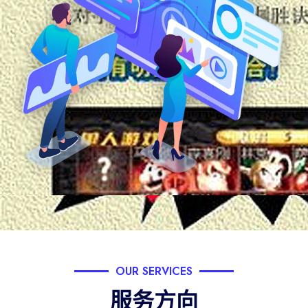
OUR SERVICES
服务方向