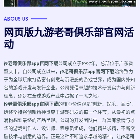
ABOUS US
网页版九游老哥俱乐部官网活
动
j9老哥俱乐部app官网下载
公司成立于1997年，总部位于广东省
肇庆市。自公司成立以来，
j9老哥俱乐部app官网下载
始终致力
于为全球玩家打造富有创意与沉浸感的游戏世界，成为国内外知
名的游戏开发与发行企业。公司凭借卓越的技术研发实力与创新
理念，逐步在全球游戏产业中占据了一席之地。
j9老哥俱乐部app官网下载
的核心价值观是“创新、娱乐、品质”，
始终坚持将创新精神贯穿于游戏研发的每一个环节，从最初的点
滴构想到最终的产品呈现。公司的开发团队由一群富有激情与才
华的游戏制作人、设计师、程序员组成，他们精益求精，不断突
破技术与创意的边界。正是这种不断追求卓越的精神，让
j9老哥