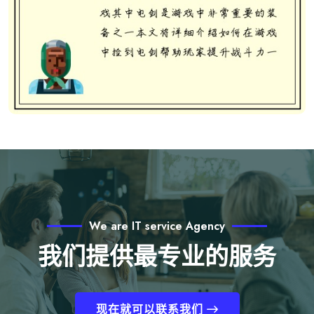
We are IT service Agency
我们提供最专业的服务
现在就可以联系我们