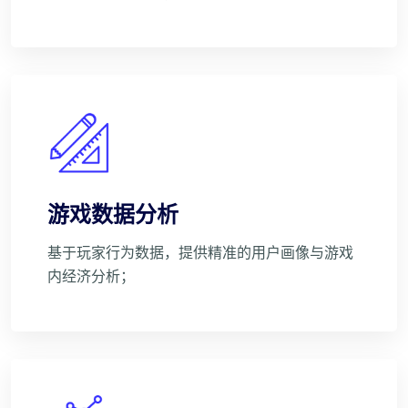
游戏数据分析
基于玩家行为数据，提供精准的用户画像与游戏
内经济分析；