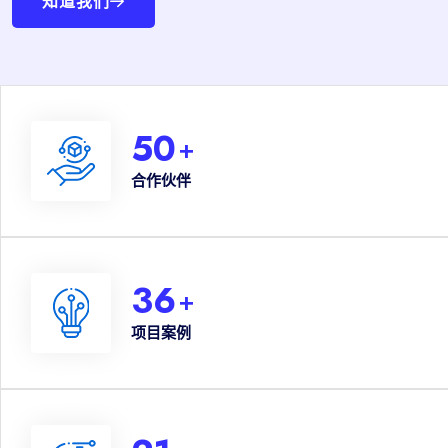
知道我们
50
+
合作伙伴
36
+
项目案例